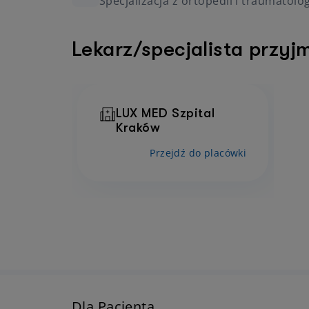
Specjalizacja z ortopedii i traumatolo
Lekarz/specjalista przyj
LUX MED Szpital
Kraków
Przejdź do placówki
Dla Pacjenta