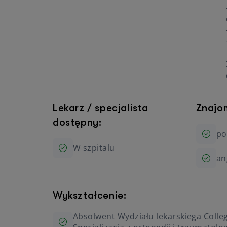
Lekarz / specjalista
Znajo
dostępny:
po
W szpitalu
an
Wykształcenie:
Absolwent Wydziału lekarskiega Colle