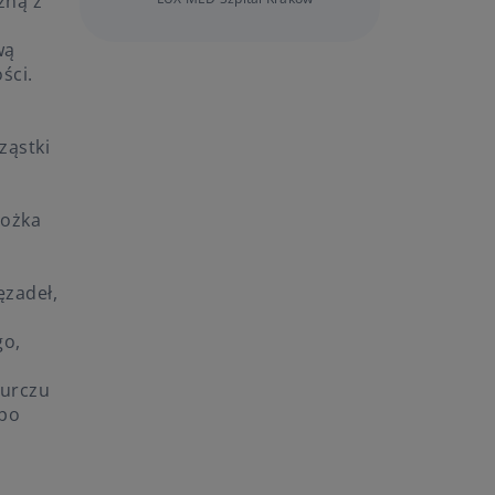
zną z
wą
ści.
ząstki
tożka
ęzadeł,
go,
kurczu
 po