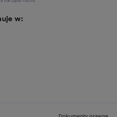
gii narządu ruchu.
muje w:
Dokumenty prawne