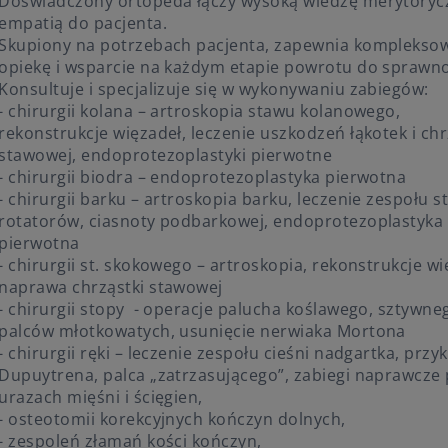
Doświadczony ortopeda łączy wysoką wiedzę merytoryc
empatią do pacjenta.
Skupiony na potrzebach pacjenta, zapewnia komplekso
opiekę i wsparcie na każdym etapie powrotu do sprawno
Konsultuje i specjalizuje się w wykonywaniu zabiegów:
- chirurgii kolana – artroskopia stawu kolanowego,
rekonstrukcje więzadeł, leczenie uszkodzeń łąkotek i chr
stawowej, endoprotezoplastyki pierwotne
- chirurgii biodra – endoprotezoplastyka pierwotna
- chirurgii barku – artroskopia barku, leczenie zespołu s
rotatorów, ciasnoty podbarkowej, endoprotezoplastyka
pierwotna
- chirurgii st. skokowego – artroskopia, rekonstrukcje wi
naprawa chrząstki stawowej
- chirurgii stopy - operacje palucha koślawego, sztywne
palców młotkowatych, usunięcie nerwiaka Mortona
- chirurgii ręki – leczenie zespołu cieśni nadgartka, przy
Dupuytrena, palca „zatrzasującego”, zabiegi naprawcze
urazach mięśni i ścięgien,
- osteotomii korekcyjnych kończyn dolnych,
- zespoleń złamań kości kończyn,